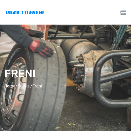
FRENI
Home/
Servizi/
Freni